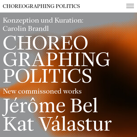
CHOREOGRAPHING POLITICS
Konzeption und Kuration:
Carolin Brandl
CHOREO
GRAPHING
POLITICS
New commissoned works
Jérôme Bel
Kat Válastur